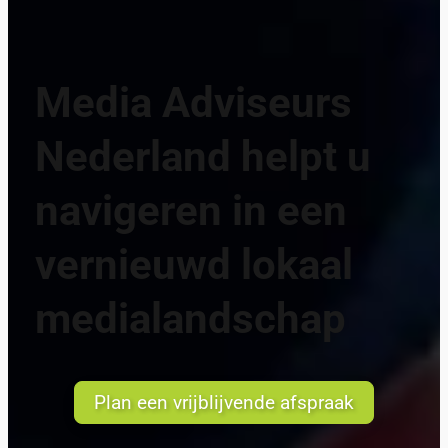
Media Adviseurs
Nederland helpt u
navigeren in een
vernieuwd lokaal
medialandschap
Plan een vrijblijvende afspraak