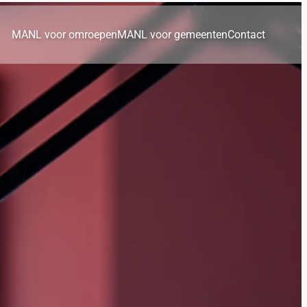
MANL voor omroepen
MANL voor gemeenten
Contact